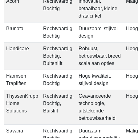
Acorn
Rechtvaardig,
Innovatief,
Mati
Bochtig
betaalbaar, kleine
draaicirkel
Brunata
Rechtvaardig,
Duurzaam, stijlvol
Hoog
Bochtig
design
Handicare
Rechtvaardig,
Robuust,
Hoog
Bochtig,
betrouwbaar, breed
Buitenlift
scala aan opties
Harmsen
Rechtvaardig,
Hoge kwaliteit,
Hoog
Trapliften
Bochtig
stijlvol design
ThyssenKrupp
Rechtvaardig,
Geavanceerde
Hoog
Home
Bochtig,
technologie,
Solutions
Buislift
uitstekende
betrouwbaarheid
Savaria
Rechtvaardig,
Duurzaam,
Mati